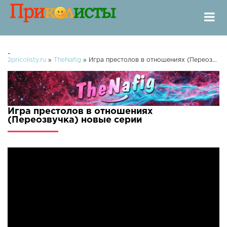
-
2pricolisty.ru
»
TheNafig
» Игра престолов в отношениях (Переозвучка)
Игра престолов в отношениях
(Переозвучка) новые серии