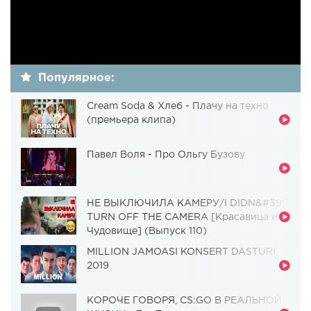
Популярное:
Cream Soda & Хлеб - Плачу на техно
(премьера клипа)
Павел Воля - Про Ольгу Бузову
НЕ ВЫКЛЮЧИЛА КАМЕРУ/I DIDN&#39;T
TURN OFF THE CAMERA [Красавица и
Чудовище] (Выпуск 110)
MILLION JAMOASI KONSERT DASTURI
2019
КОРОЧЕ ГОВОРЯ, CS:GO В РЕАЛЬНОЙ