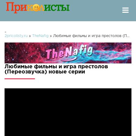
-
2pricolisty.ru
»
TheNafig
» Любимые фильмы и игра престолов (Переозвучка)
Любимые фильмы и игра престолов
(Переозвучка) новые серии