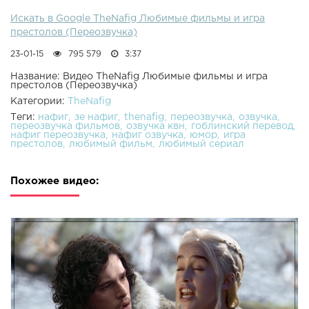
Искать в Google TheNafig Любимые фильмы и игра
престолов (Переозвучка)
23-01-15
795 579
3:37
Название: Видео TheNafig Любимые фильмы и игра
престолов (Переозвучка)
Категории:
TheNafig
Теги:
нафиг
зе нафиг
thenafig
переозвучка
озвучка
переозвучка фильмов
озвучка квн
гоблинский перевод
нафиг переозвучка
нафиг озвучка
юмор
игра
престолов
любимый фильм
любимый сериал
Похожее видео: