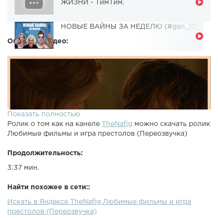
ЖИЗНИ - ТимТим.
НОВЫЕ ВАЙНЫ ЗА НЕДЕЛЮ (#gan_13_)
Описание видео:
Показать полностью
Ролик о том как на канеле
TheNafig
можно скачать ролик
Любимые фильмы и игра престолов (Переозвучка)
Продолжительность:
3:37 мин.
Найти похожее в сети::
Искать в Яндексе TheNafig Любимые фильмы и игра
престолов (Переозвучка)